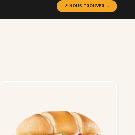
📍 NOUS TROUVER →